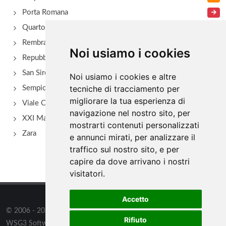
Porta Romana
Quarto Oggiaro
Rembrant
Noi usiamo i cookies
Repubblica
San Siro - Via Novara
Noi usiamo i cookies e altre
tecniche di tracciamento per
Sempione
migliorare la tua esperienza di
Viale Certosa
navigazione nel nostro sito, per
XXI Marzo
mostrarti contenuti personalizzati
Zara
e annunci mirati, per analizzare il
traffico sul nostro sito, e per
capire da dove arrivano i nostri
visitatori.
Accetto
© 2006 - 2026
WSG3 STUDIO
tutti i diritti riservati. Powered by
Rifiuto
WSG3 Software