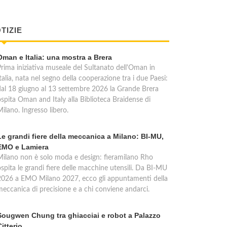
TIZIE
Oman e Italia: una mostra a Brera
Prima iniziativa museale del Sultanato dell'Oman in
talia, nata nel segno della cooperazione tra i due Paesi:
dal 18 giugno al 13 settembre 2026 la Grande Brera
ospita Oman and Italy alla Biblioteca Braidense di
ilano. Ingresso libero.
Le grandi fiere della meccanica a Milano: BI-MU,
EMO e Lamiera
Milano non è solo moda e design: fieramilano Rho
spita le grandi fiere delle macchine utensili. Da BI-MU
2026 a EMO Milano 2027, ecco gli appuntamenti della
meccanica di precisione e a chi conviene andarci.
Sougwen Chung tra ghiacciai e robot a Palazzo
Citterio