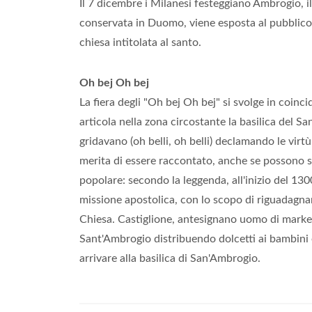
Il 7 dicembre i Milanesi festeggiano Ambrogio, il
conservata in Duomo, viene esposta al pubblico 
chiesa intitolata al santo.
Oh bej Oh bej
La fiera degli "Oh bej Oh bej" si svolge in coinci
articola nella zona circostante la basilica del Sa
gridavano (oh belli, oh belli) declamando le virtù d
merita di essere raccontato, anche se possono sor
popolare: secondo la leggenda, all'inizio del 13
missione apostolica, con lo scopo di riguadagnar
Chiesa. Castiglione, antesignano uomo di market
Sant'Ambrogio distribuendo dolcetti ai bambini
arrivare alla basilica di San'Ambrogio.