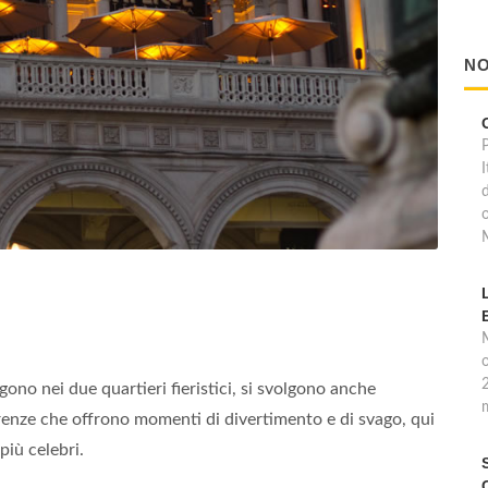
NO
I
M
o
gono nei due quartieri fieristici, si svolgono anche
renze che offrono momenti di divertimento e di svago, qui
più celebri.