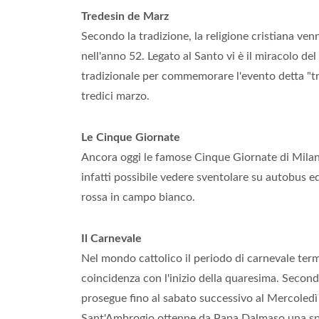
Tredesin de Marz
Secondo la tradizione, la religione cristiana ve
nell'anno 52. Legato al Santo vi è il miracolo de
tradizionale per commemorare l'evento detta "tr
tredici marzo.
Le Cinque Giornate
Ancora oggi le famose Cinque Giornate di Milan
infatti possibile vedere sventolare su autobus ed e
rossa in campo bianco.
Il Carnevale
Nel mondo cattolico il periodo di carnevale ter
coincidenza con l'inizio della quaresima. Secondo
prosegue fino al sabato successivo al Mercoledì
Sant'Ambrogio ottenne da Papa Dalmaso una speci