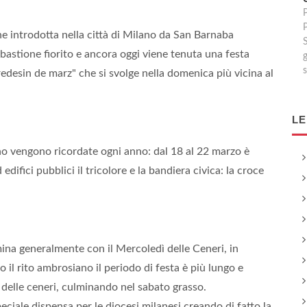
P
nne introdotta nella città di Milano da San Barnaba
l bastione fiorito e ancora oggi viene tenuta una festa
g
edesin de marz" che si svolge nella domenica più vicina al
LE
o vengono ricordate ogni anno: dal 18 al 22 marzo è
difici pubblici il tricolore e la bandiera civica: la croce
mina generalmente con il Mercoledì delle Ceneri, in
 il rito ambrosiano il periodo di festa è più lungo e
 delle ceneri, culminando nel sabato grasso.
ale dispensa per le diocesi milanesi creando di fatto la